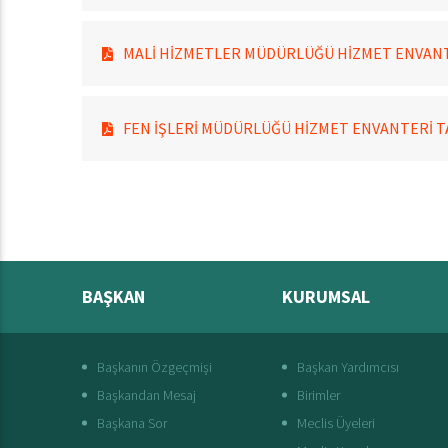
MALİ HİZMETLER MÜDÜRLÜĞÜ HİZMET ENVAN
FEN İŞLERİ MÜDÜRLÜĞÜ HİZMET ENVANTERİ 
BAŞKAN
KURUMSAL
Başkanın Özgeçmişi
Başkan Yardımcısı
Başkandan Mesaj
Birimler
Başkana Sor
Meclis Üyeleri