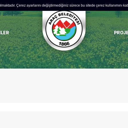
lmaktadır. Çerez ayarlarını değiştirmediğiniz sürece bu sitede çerez kullanımını kabul
MLER
PROJ