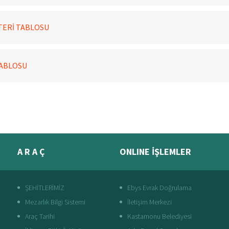
TERİ TABLOSU
TABLOSU
A R A Ç
ONLINE İŞLEMLER
ŞEHİTLERİMİZ
Ebys Evrak Doğrulama
Mezarlık Bilgi Sistemi
İletişim Merkezi
Araç Tarihi
Kastamonu Belediyesi