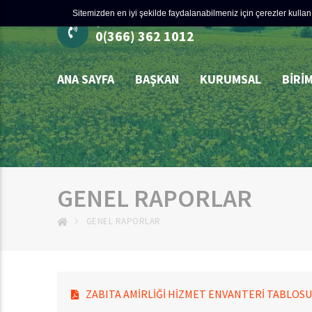
Sitemizden en iyi şekilde faydalanabilmeniz için çerezler kullanı
ÇÖZÜM MERKEZİ
0(366) 362 1012
ANA SAYFA
BAŞKAN
KURUMSAL
BIRI
GENEL RAPORLAR
GENEL RAPORLAR
ZABITA AMİRLİĞİ HİZMET ENVANTERİ TABLOSU