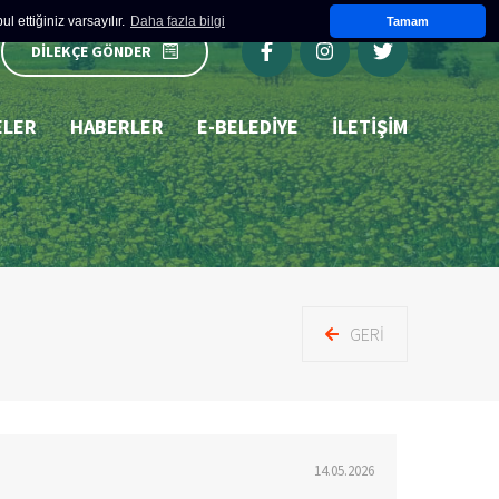
 ettiğiniz varsayılır.
Daha fazla bilgi
Tamam
DİLEKÇE GÖNDER
ELER
HABERLER
E-BELEDIYE
İLETİŞİM
GERI
14.05.2026