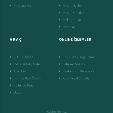
Başkana Sor
Meclis Üyeleri
Meclis Kararları
Mali Tablolar
Raporlar
A R A Ç
ONLINE İŞLEMLER
ŞEHİTLERİMİZ
Ebys Evrak Doğrulama
Mezarlık Bilgi Sistemi
İletişim Merkezi
Araç Tarihi
Kastamonu Belediyesi
İklim ve Bitki Örtüsü
Ada-Parsel Sorgula
Kültür ve Turizm
Ulaşım
İletişim Merkezi