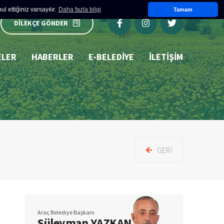
 ettiğiniz varsayılır.
Daha fazla bilgi
Tamam
DİLEKÇE GÖNDER
ELER
HABERLER
E-BELEDIYE
İLETİŞİM
GERI
Araç Belediye Başkanı
Süleyman YAZKAN