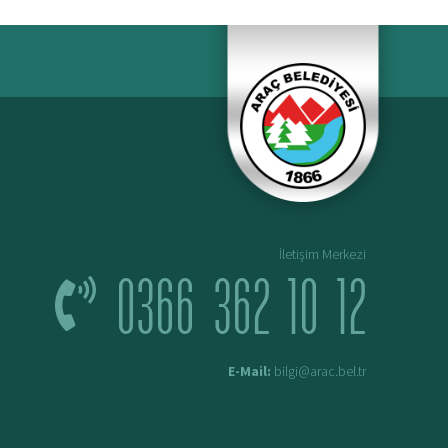
İletişim Merkezi
0366 362 10 12
E-Mail:
bilgi@arac.bel.tr