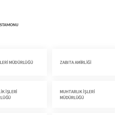
 KASTAMONU
ŞLERİ MÜDÜRLÜĞÜ
ZABITA AMİRLİĞİ
İK İŞLERİ
MUHTARLIK İŞLERİ
RLÜĞÜ
MÜDÜRLÜĞÜ