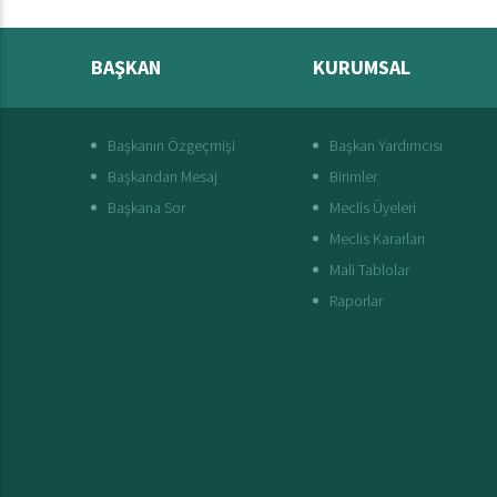
BAŞKAN
KURUMSAL
Başkanın Özgeçmişi
Başkan Yardımcısı
Başkandan Mesaj
Birimler
Başkana Sor
Meclis Üyeleri
Meclis Kararları
Mali Tablolar
Raporlar