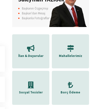
Başkanın Özgeçmişi
Başkan'dan Mesaj
Başkanla Fotoğraflar
İlan & Duyurular
Mahallelerimiz
Sosyal Tesisler
Borç Ödeme