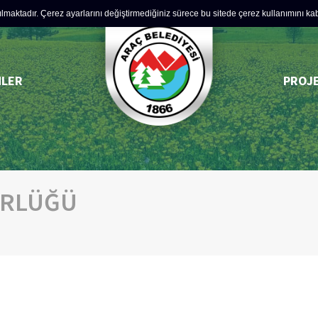
lmaktadır. Çerez ayarlarını değiştirmediğiniz sürece bu sitede çerez kullanımını kabul
MLER
PROJ
ÜRLÜĞÜ