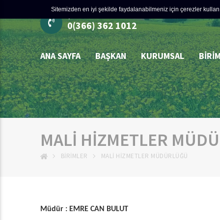
Sitemizden en iyi şekilde faydalanabilmeniz için çerezler kullanı
ÇÖZÜM MERKEZİ
0(366) 362 1012
ANA SAYFA
BAŞKAN
KURUMSAL
BIRI
MALİ HİZMETLER MÜD
BIRIMLER
MALİ HİZMETLER MÜDÜRLÜĞÜ
Müdür : EMRE CAN BULUT