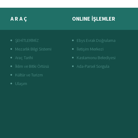
A R A Ç
ONLINE İŞLEMLER
ŞEHİTLERİMİZ
Ebys Evrak Doğrulama
Mezarlık Bilgi Sistemi
İletişim Merkezi
Araç Tarihi
Kastamonu Belediyesi
İklim ve Bitki Örtüsü
Ada-Parsel Sorgula
Kültür ve Turizm
Ulaşım