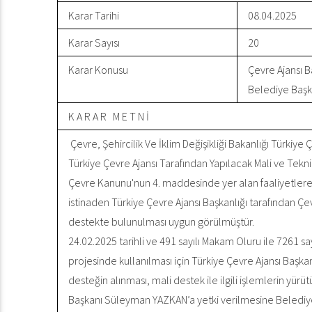
Karar Tarihi
08.04.2025
Karar Sayısı
20
Karar Konusu
Çevre Ajansı B
Belediye Başka
K A R A R M E T N İ
Çevre, Şehircilik Ve İklim Değişikliği Bakanlığı Türkiye 
Türkiye Çevre Ajansı Tarafından Yapılacak Mali ve Teknik
Çevre Kanunu'nun 4. maddesinde yer alan faaliyetlere y
istinaden Türkiye Çevre Ajansı Başkanlığı tarafından 
destekte bulunulması uygun görülmüştür.
24.02.2025 tarihli ve 491 sayılı Makam Oluru ile 7261
projesinde kullanılması için Türkiye Çevre Ajansı Başk
desteğin alınması, mali destek ile ilgili işlemlerin yü
Başkanı Süleyman YAZKAN’a yetki verilmesine Belediye