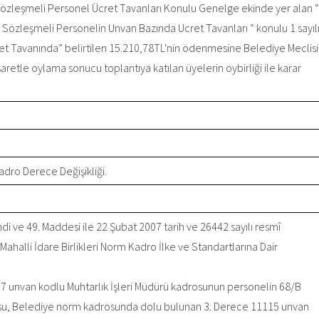
Sözleşmeli Personel Ücret Tavanları Konulu Genelge ekinde yer alan “
 Sözleşmeli Personelin Unvan Bazında Ucret Tavanları “ konulu 1 sayıl
t Tavanında” belirtilen 15.210,78TL'nin ödenmesine Belediye Meclisi
retle oylama sonucu toplantıya katılan üyelerin oybirliği ile karar
dro Derece Değişikliği.
i ve 49. Maddesi ile 22 Şubat 2007 tarih ve 26442 sayılı resmî
ahalli İdare Birlikleri Norm Kadro İlke ve Standartlarına Dair
 unvan kodlu Muhtarlık İşleri Müdürü kadrosunun personelin 68/B
rosu, Belediye norm kadrosunda dolu bulunan 3. Derece 11115 unvan