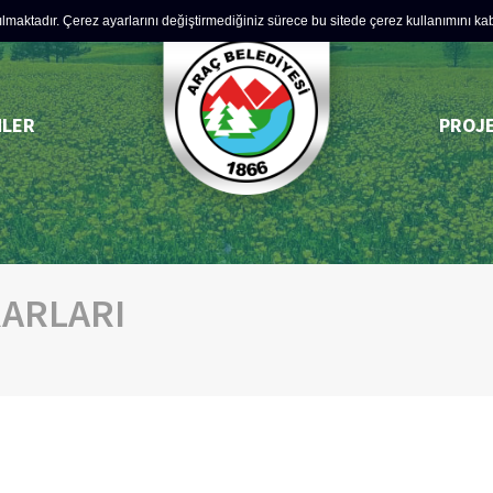
lmaktadır. Çerez ayarlarını değiştirmediğiniz sürece bu sitede çerez kullanımını kabul
MLER
PROJ
RARLARI