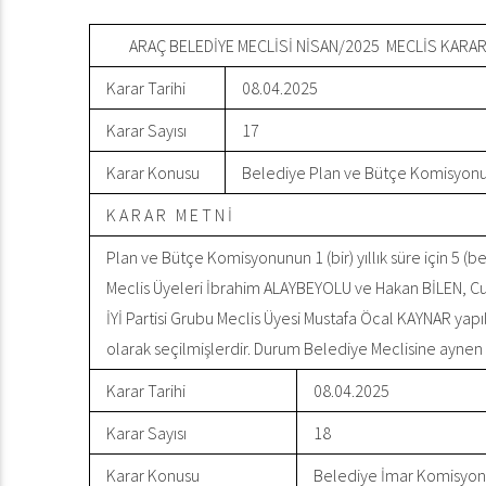
ARAÇ BELEDİYE MECLİSİ NİSAN/2025 MECLİS KARAR
Karar Tarihi
08.04.2025
Karar Sayısı
17
Karar Konusu
Belediye Plan ve Bütçe Komisyonu 
K A R A R M E T N İ
Plan ve Bütçe Komisyonunun 1 (bir) yıllık süre için 5 (
Meclis Üyeleri İbrahim ALAYBEYOLU ve Hakan BİLEN, Cum
İYİ Partisi Grubu Meclis Üyesi Mustafa Öcal KAYNAR yap
olarak seçilmişlerdir. Durum Belediye Meclisine aynen bi
Karar Tarihi
08.04.2025
Karar Sayısı
18
Karar Konusu
Belediye İmar Komisyonu