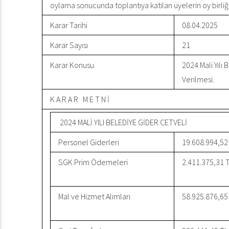
oylama sonucunda toplantıya katılan üyelerin oy birliği 
Karar Tarihi
08.04.2025
Karar Sayısı
21
Karar Konusu
2024 Mali Yıl
Verilmesi.
K A R A R M E T N İ
2024 MALİ YILI BELEDİYE GİDER CETVELİ
Personel Giderleri
19.608.994,52
SGK Prim Ödemeleri
2.411.375,31 
Mal ve Hizmet Alımları
58.925.876,65