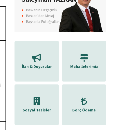
Başkanın Özgeçmişi
Başkan'dan Mesaj
Başkanla Fotoğraflar
İlan & Duyurular
Mahallelerimiz
i
Sosyal Tesisler
Borç Ödeme