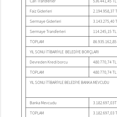
Cari Transferler
536.441,45 TL
Faiz Giderleri
2.194.958,37 
Sermaye Giderleri
3.143.275,40 
Sermaye Transferleri
114.245,15 TL
TOPLAM
86.935.162,85
YIL SONU İTİBARİYLE BELEDİYE BORÇLARI
Devreden Kredi borcu
480.770,74 TL
TOPLAM
480.770,74 TL
YIL SONU İTİBARİYLE BELEDİYE BANKA MEVCUDU
Banka Mevcudu
3.182.697,03T
TOPLAM
3.182.697,03 