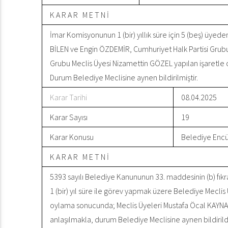
K A R A R M E T N İ
İmar Komisyonunun 1 (bir) yıllık süre için 5 (beş) üyed
BİLEN ve Engin ÖZDEMİR, Cumhuriyet Halk Partisi Grubu 
Grubu Meclis Üyesi Nizamettin GÖZEL yapılan işaretle o
Durum Belediye Meclisine aynen bildirilmiştir.
Karar Tarihi
08.04.2025
Karar Sayısı
19
Karar Konusu
Belediye Encü
K A R A R M E T N İ
5393 sayılı Belediye Kanununun 33. maddesinin (b) fık
1 (bir) yıl süre ile görev yapmak üzere Belediye Meclis Ü
oylama sonucunda; Meclis Üyeleri Mustafa Öcal KAYNAR
anlaşılmakla, durum Belediye Meclisine aynen bildirild