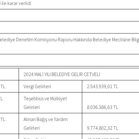
ile karar verildi
ı Belediye Denetim Komisyonu Raporu Hakkında Belediye Meclisine Bilg
2024 MALİ YILI BELEDİYE GELİR CETVELİ
 TL
Vergi Gelirleri
2.543.939,01 TL
TL
Teşebbüs ve Mülkiyet
Gelirleri
8.036.386,63 TL
 TL
Alınan Bağış ve Yardım
Gelirleri
9.774.802,32 TL