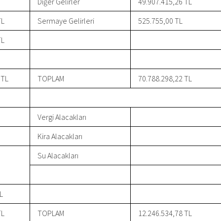
Diğer Gelirler
49.907.415,26 TL
TL
Sermaye Gelirleri
525.755,00 TL
TL
 TL
TOPLAM
70.788.298,22 TL
Vergi Alacakları
Kira Alacakları
Su Alacakları
L
TL
TOPLAM
12.246.534,78 TL