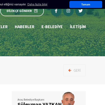
 ettiğiniz varsayılır.
Daha fazla bilgi
Tamam
DİLEKÇE GÖNDER
ELER
HABERLER
E-BELEDIYE
İLETİŞİM
GERI
Araç Belediye Başkanı
Süleyman YAZKAN