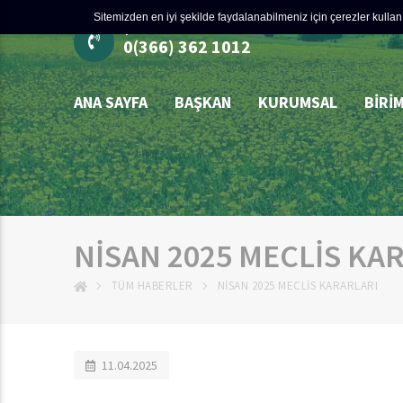
Sitemizden en iyi şekilde faydalanabilmeniz için çerezler kullanı
ÇÖZÜM MERKEZİ
0(366) 362 1012
ANA SAYFA
BAŞKAN
KURUMSAL
BIRI
NİSAN 2025 MECLİS KA
TÜM HABERLER
NİSAN 2025 MECLİS KARARLARI
11.04.2025