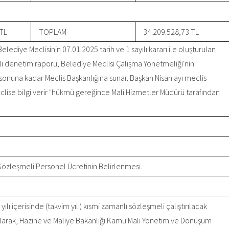
TL
TOPLAM
34.209.528,73 TL
ediye Meclisinin 07.01.2025 tarih ve 1 sayılı kararı ile oluşturulan
ı denetim raporu, Belediye Meclisi Çalışma Yönetmeliği'nin
nuna kadar Meclis Başkanlığına sunar. Başkan Nisan ayı meclis
lise bilgi verir "hükmü gereğince Mali Hizmetler Müdürü tarafından
özleşmeli Personel Ücretinin Belirlenmesi.
ı içerisinde (takvim yılı) kısmi zamanlı sözleşmeli çalıştırılacak
et olarak, Hazine ve Maliye Bakanlığı Kamu Mali Yönetim ve Dönüşüm