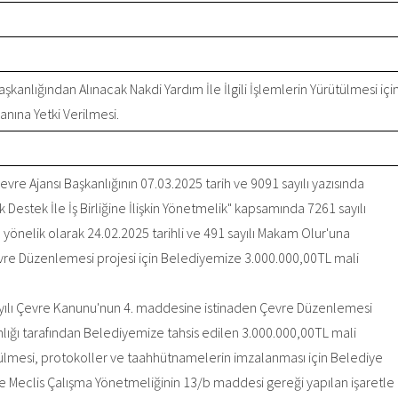
aşkanlığından Alınacak Nakdi Yardım İle İlgili İşlemlerin Yürütülmesi içi
nına Yetki Verilmesi.
Çevre Ajansı Başkanlığının 07.03.2025 tarih ve 9091 sayılı yazısında
 Destek İle İş Birliğine İlişkin Yönetmelik" kapsamında 7261 sayılı
önelik olarak 24.02.2025 tarihli ve 491 sayılı Makam Olur'una
Çevre Düzenlemesi projesi için Belediyemize 3.000.000,00TL mali
 sayılı Çevre Kanunu'nun 4. maddesine istinaden Çevre Düzenlemesi
anlığı tarafından Belediyemize tahsis edilen 3.000.000,00TL mali
rütülmesi, protokoller ve taahhütnamelerin imzalanması için Belediye
 Meclis Çalışma Yönetmeliğinin 13/b maddesi gereği yapılan işaretle