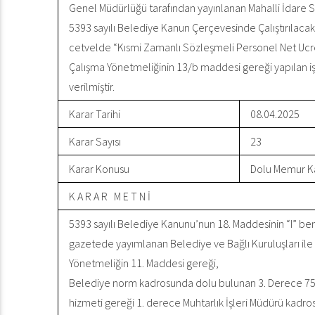
Genel Müdürlüğü tarafından yayınlanan Mahalli İdare 
5393 sayılı Belediye Kanun Çerçevesinde Çalıştırılacak
cetvelde “Kısmi Zamanlı Sözleşmeli Personel Net Ucre
Çalışma Yönetmeliğinin 13/b maddesi gereği yapılan işa
verilmiştir.
Karar Tarihi
08.04.2025
Karar Sayısı
23
Karar Konusu
Dolu Memur Ka
K A R A R M E T N İ
5393 sayılı Belediye Kanunu’nun 18. Maddesinin “I” bend
gazetede yayımlanan Belediye ve Bağlı Kuruluşları ile M
Yönetmeliğin 11. Maddesi gereği,
Belediye norm kadrosunda dolu bulunan 3. Derece 757
hizmeti gereği 1. derece Muhtarlık İşleri Müdürü kad