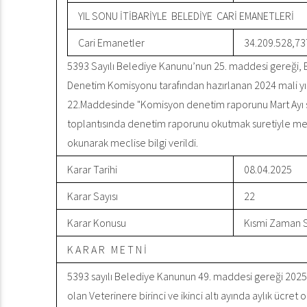
YIL SONU İTİBARİYLE BELEDİYE CARİ EMANETLERİ
Cari Emanetler
34.209.528,73
5393 Sayılı Belediye Kanunu’nun 25. maddesi gereği, Bel
Denetim Komisyonu tarafından hazırlanan 2024 mali yıl
22.Maddesinde "Komisyon denetim raporunu Mart Ayı so
toplantısında denetim raporunu okutmak suretiyle mec
okunarak meclise bilgi verildi.
Karar Tarihi
08.04.2025
Karar Sayısı
22
Karar Konusu
Kısmi Zaman S
K A R A R M E T N İ
5393 sayılı Belediye Kanunun 49. maddesi gereği 2025 yıl
olan Veterinere birinci ve ikinci altı ayında aylık ücr