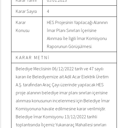
Karar Tarihi
05.01.2023
Karar Sayısı
4
Karar
HES Projesinin Yapılacağı Alanının
Konusu
İmar Planı Sınırları İçerisine
Alınması İle İlgili İmar Komisyonu
Raporunun Görüşülmesi.
K A R A R M E T N İ
Belediye Meclisinin 06/12/2022 tarih ve 47 sayılı
kararı ile Belediyemize ait Adil Acar Elektrik Üretim
A.Ş. tarafından Araç Çayı üzerinde yapılacak HES
proje alanının belediye imar planı sınırları içerisine
alınması konusunun incelenmesi için Belediye İmar
Komisyonuna havale edilmesine karar verilmiştir.
Belediye İmar Komisyonu 13/12/2022 tarihli
toplantısında İlçemiz Yukarıaraç Mahallesi sınırları