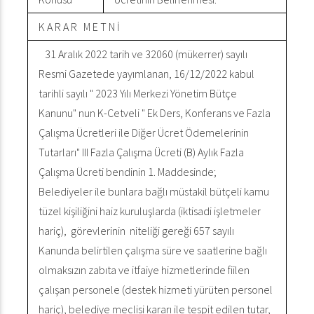
K A R A R M E T N İ
31 Aralık 2022 tarih ve 32060 (mükerrer) sayılı
Resmi Gazetede yayımlanan, 16/12/2022 kabul
tarihli sayılı " 2023 Yılı Merkezi Yönetim Bütçe
Kanunu" nun K-Cetveli " Ek Ders, Konferans ve Fazla
Çalışma Ücretleri ile Diğer Ücret Ödemelerinin
Tutarları" III Fazla Çalışma Ücreti (B) Aylık Fazla
Çalışma Ücreti bendinin 1. Maddesinde;
Belediyeler ile bunlara bağlı müstakil bütçeli kamu
tüzel kişiliğini haiz kuruluşlarda (iktisadi işletmeler
hariç), görevlerinin niteliği gereği 657 sayılı
Kanunda belirtilen çalışma süre ve saatlerine bağlı
olmaksızın zabıta ve itfaiye hizmetlerinde fiilen
çalışan personele (destek hizmeti yürüten personel
hariç), belediye meclisi kararı ile tespit edilen tutar,