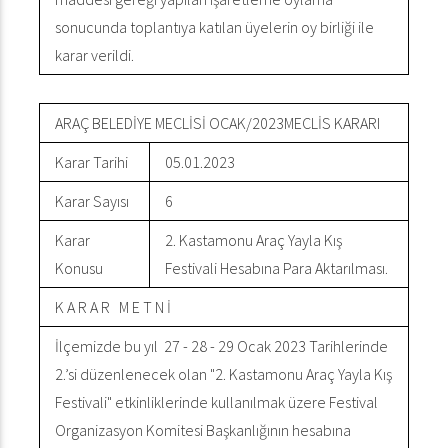
sonucunda toplantıya katılan üyelerin oy birliği ile
karar verildi.
ARAÇ BELEDİYE MECLİSİ OCAK/2023MECLİS KARARI
Karar Tarihi
05.01.2023
Karar Sayısı
6
Karar
2. Kastamonu Araç Yayla Kış
Konusu
Festivali Hesabına Para Aktarılması.
K A R A R M E T N İ
İlçemizde bu yıl 27 - 28 - 29 Ocak 2023 Tarihlerinde
2.’si düzenlenecek olan "2. Kastamonu Araç Yayla Kış
Festivali" etkinliklerinde kullanılmak üzere Festival
Organizasyon Komitesi Başkanlığının hesabına