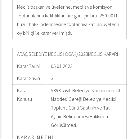
Meclis başkan ve üyelerine, meclis ve komisyon
toplantılarına katıldıkları her gün için brüt 250,00TL
huzur hakkı ödenmesine toplantıya katılan üyelerin
oy birliği ile karar verilmiştir.
ARAÇ BELEDİYE MECLİSİ OCAK/2023MECLİS KARARI
Karar Tarihi
05.01.2023
Karar Sayısı
3
Karar
5393 sayılı Belediye Kanununun 20.
Konusu
Maddesi Gereği Belediye Meclisi
Toplantı Günü Saatinin ve Tatil
Ayının Belirlenmesi Hakkında
Görüşülmesi.
K A R A R M E T N İ