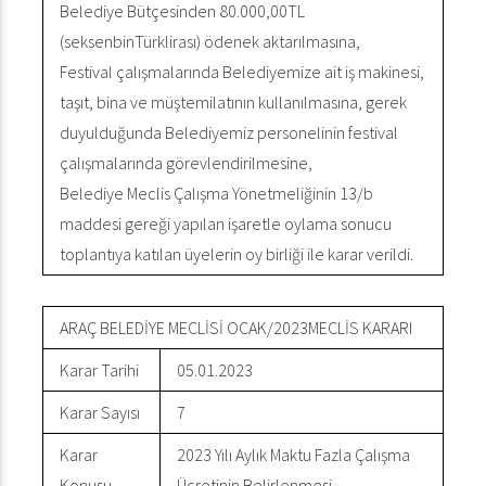
Belediye Bütçesinden 80.000,00TL
(seksenbinTürklirası) ödenek aktarılmasına,
Festival çalışmalarında Belediyemize ait iş makinesi,
taşıt, bina ve müştemilatının kullanılmasına, gerek
duyulduğunda Belediyemiz personelinin festival
çalışmalarında görevlendirilmesine,
Belediye Meclis Çalışma Yönetmeliğinin 13/b
maddesi gereği yapılan işaretle oylama sonucu
toplantıya katılan üyelerin oy birliği ile karar verildi.
ARAÇ BELEDİYE MECLİSİ OCAK/2023MECLİS KARARI
Karar Tarihi
05.01.2023
Karar Sayısı
7
Karar
2023 Yılı Aylık Maktu Fazla Çalışma
Konusu
Ücretinin Belirlenmesi.