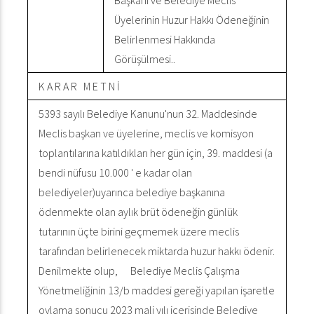
Başkanı ve Belediye Meclis
Üyelerinin Huzur Hakkı Ödeneğinin
Belirlenmesi Hakkında
Görüşülmesi..
K A R A R M E T N İ
5393 sayılı Belediye Kanunu'nun 32. Maddesinde
Meclis başkan ve üyelerine, meclis ve komisyon
toplantılarına katıldıkları her gün için, 39. maddesi (a
bendi nüfusu 10.000 ' e kadar olan
belediyeler)uyarınca belediye başkanına
ödenmekte olan aylık brüt ödeneğin günlük
tutarının üçte birini geçmemek üzere meclis
tarafından belirlenecek miktarda huzur hakkı ödenir.
Denilmekte olup, Belediye Meclis Çalışma
Yönetmeliğinin 13/b maddesi gereği yapılan işaretle
oylama sonucu 2023 mali yılı içerisinde Belediye