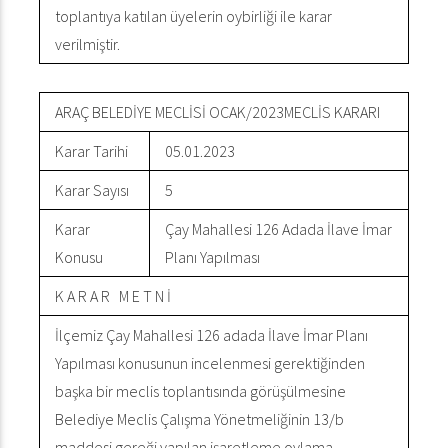
toplantıya katılan üyelerin oybirliği ile karar
verilmiştir.
ARAÇ BELEDİYE MECLİSİ OCAK/2023MECLİS KARARI
Karar Tarihi
05.01.2023
Karar Sayısı
5
Karar
Çay Mahallesi 126 Adada İlave İmar
Konusu
Planı Yapılması
K A R A R M E T N İ
İlçemiz Çay Mahallesi 126 adada İlave İmar Planı
Yapılması konusunun incelenmesi gerektiğinden
başka bir meclis toplantısında görüşülmesine
Belediye Meclis Çalışma Yönetmeliğinin 13/b
maddesi gereği yapılan işaretleme oylama