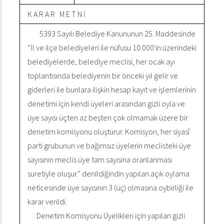
K A R A R M E T N İ
5393 Sayılı Belediye Kanununun 25. Maddesinde
“İl ve ilçe belediyeleri ile nüfusu 10.000'in üzerindeki
belediyelerde, belediye meclisi, her ocak ayı
toplantısında belediyenin bir önceki yıl gelir ve
giderleri ile bunlara ilişkin hesap kayıt ve işlemlerinin
denetimi için kendi üyeleri arasından gizli oyla ve
üye sayısı üçten az beşten çok olmamak üzere bir
denetim komisyonu oluşturur. Komisyon, her siyasî
parti grubunun ve bağımsız üyelerin meclisteki üye
sayısının meclis üye tam sayısına oranlanması
suretiyle oluşur.” denildiğindin yapılan açık oylama
neticesinde üye sayısının 3 (üç) olmasına oybirliği ile
karar verildi.
Denetim Komisyonu Üyelikleri için yapılan gizli