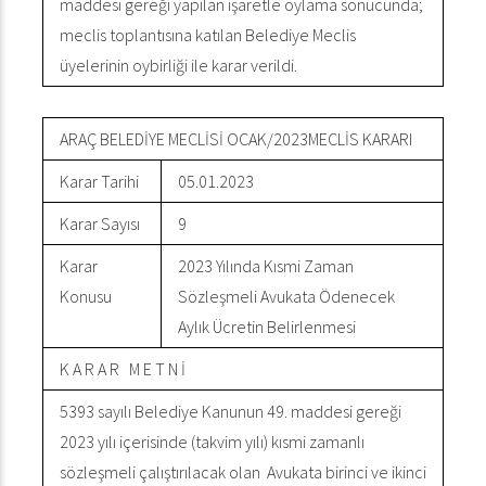
maddesi gereği yapılan işaretle oylama sonucunda;
meclis toplantısına katılan Belediye Meclis
üyelerinin oybirliği ile karar verildi.
ARAÇ BELEDİYE MECLİSİ OCAK/2023MECLİS KARARI
Karar Tarihi
05.01.2023
Karar Sayısı
9
Karar
2023 Yılında Kısmi Zaman
Konusu
Sözleşmeli Avukata Ödenecek
Aylık Ücretin Belirlenmesi
K A R A R M E T N İ
5393 sayılı Belediye Kanunun 49. maddesi gereği
2023 yılı içerisinde (takvim yılı) kısmi zamanlı
sözleşmeli çalıştırılacak olan Avukata birinci ve ikinci