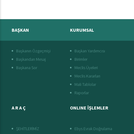
BAŞKAN
KURUMSAL
Başkanın Özgeçmişi
Başkan Yardımcısı
Başkandan Mesaj
Birimler
Başkana Sor
Meclis Üyeleri
Meclis Kararları
Mali Tablolar
Raporlar
A R A Ç
ONLINE İŞLEMLER
ŞEHİTLERİMİZ
Ebys Evrak Doğrulama