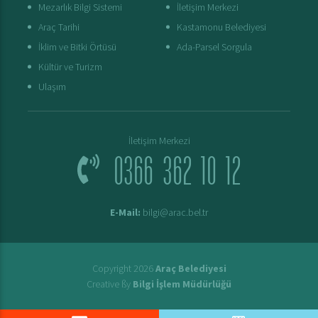
Mezarlık Bilgi Sistemi
İletişim Merkezi
Araç Tarihi
Kastamonu Belediyesi
İklim ve Bitki Örtüsü
Ada-Parsel Sorgula
Kültür ve Turizm
Ulaşım
İletişim Merkezi
0366 362 10 12
E-Mail:
bilgi@arac.bel.tr
Copyright 2026
Araç Belediyesi
Creative ßy
Bilgi İşlem Müdürlüğü