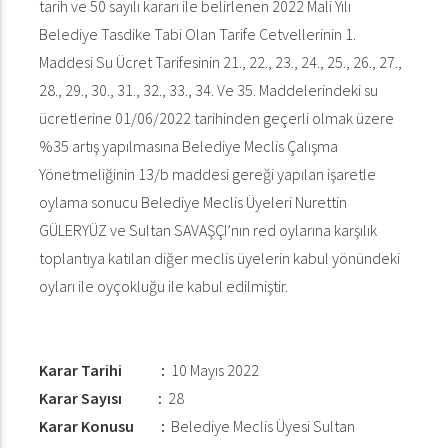
tarih ve 50 sayılı kararı ile belirlenen 2022 Mali Yılı
Belediye Tasdike Tabi Olan Tarife Cetvellerinin 1.
Maddesi Su Ücret Tarifesinin 21., 22., 23., 24., 25., 26., 27.,
28., 29., 30., 31., 32., 33., 34. Ve 35. Maddelerindeki su
ücretlerine 01/06/2022 tarihinden geçerli olmak üzere
%35 artış yapılmasına Belediye Meclis Çalışma
Yönetmeliğinin 13/b maddesi gereği yapılan işaretle
oylama sonucu Belediye Meclis Üyeleri Nurettin
GÜLERYÜZ ve Sultan SAVAŞÇI’nın red oylarına karşılık
toplantıya katılan diğer meclis üyelerin kabul yönündeki
oyları ile oyçokluğu ile kabul edilmiştir.
Karar Tarihi :
10 Mayıs 2022
Karar Sayısı :
28
Karar Konusu :
Belediye Meclis Üyesi Sultan