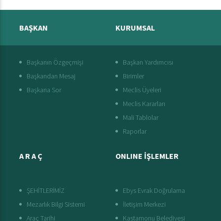
BAŞKAN
KURUMSAL
Başkanın Özgeçmişi
Başkan Yardımcısı
Başkandan Mesaj
Birimler
Başkana Sor
Meclis Üyeleri
Meclis Kararları
Mali Tablolar
Raporlar
A R A Ç
ONLINE İŞLEMLER
ŞEHİTLERİMİZ
Ebys Evrak Doğrulama
Mezarlık Bilgi Sistemi
İletişim Merkezi
Araç Tarihi
Kastamonu Belediyesi