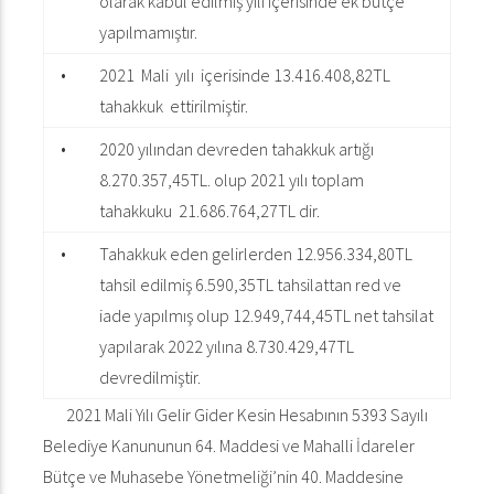
olarak kabul edilmiş yılı içerisinde ek bütçe
yapılmamıştır.
•
2021 Mali yılı içerisinde 13.416.408,82TL
tahakkuk ettirilmiştir.
•
2020 yılından devreden tahakkuk artığı
8.270.357,45TL. olup 2021 yılı toplam
tahakkuku 21.686.764,27TL dir.
•
Tahakkuk eden gelirlerden 12.956.334,80TL
tahsil edilmiş 6.590,35TL tahsilattan red ve
iade yapılmış olup 12.949,744,45TL net tahsilat
yapılarak 2022 yılına 8.730.429,47TL
devredilmiştir.
2021 Mali Yılı Gelir Gider Kesin Hesabının 5393 Sayılı
Belediye Kanununun 64. Maddesi ve Mahalli İdareler
Bütçe ve Muhasebe Yönetmeliği’nin 40. Maddesine