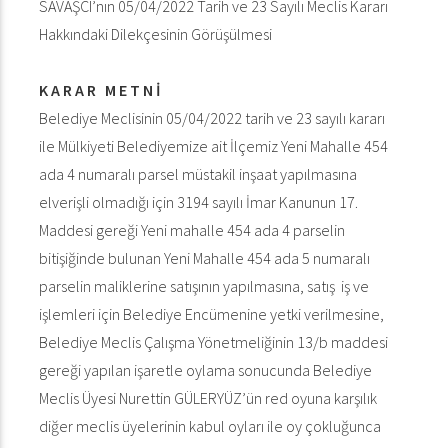
SAVAŞCI’nın 05/04/2022 Tarih ve 23 Sayılı Meclis Kararı
Hakkındaki Dilekçesinin Görüşülmesi
K A R A R M E T N İ
Belediye Meclisinin 05/04/2022 tarih ve 23 sayılı kararı
ile Mülkiyeti Belediyemize ait İlçemiz Yeni Mahalle 454
ada 4 numaralı parsel müstakil inşaat yapılmasına
elverişli olmadığı için 3194 sayılı İmar Kanunun 17.
Maddesi gereği Yeni mahalle 454 ada 4 parselin
bitişiğinde bulunan Yeni Mahalle 454 ada 5 numaralı
parselin maliklerine satışının yapılmasına, satış iş ve
işlemleri için Belediye Encümenine yetki verilmesine,
Belediye Meclis Çalışma Yönetmeliğinin 13/b maddesi
gereği yapılan işaretle oylama sonucunda Belediye
Meclis Üyesi Nurettin GÜLERYÜZ’ün red oyuna karşılık
diğer meclis üyelerinin kabul oyları ile oy çokluğunca