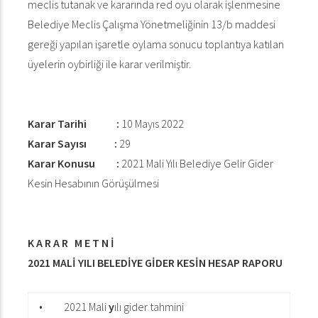
meclis tutanak ve kararında red oyu olarak işlenmesine
Belediye Meclis Çalışma Yönetmeliğinin 13/b maddesi
gereği yapılan işaretle oylama sonucu toplantıya katılan
üyelerin oybirliği ile karar verilmiştir.
Karar Tarihi :
10 Mayıs 2022
Karar Sayısı :
29
Karar Konusu :
2021 Mali Yılı Belediye Gelir Gider
Kesin Hesabının Görüşülmesi
K A R A R M E T N İ
2021 MALİ YILI BELEDİYE GİDER KESİN HESAP RAPORU
•
2021 Mali
y
ılı gider tahmini