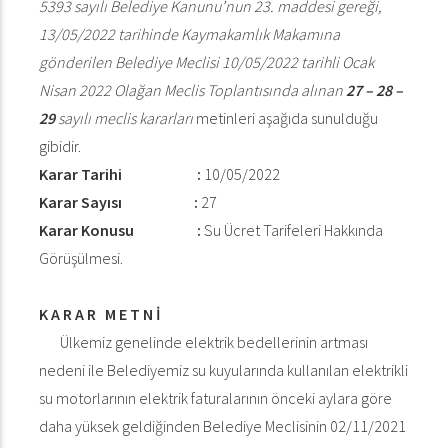
5393 sayılı Belediye Kanunu’nun 23. maddesi gereği,
13/05/2022 tarihinde Kaymakamlık Makamına
gönderilen Belediye Meclisi 10/05/2022 tarihli Ocak
Nisan 2022 Olağan Meclis Toplantısında alınan
27 – 28 –
29
sayılı meclis kararları
metinleri aşağıda sunulduğu
gibidir.
Karar Tarihi :
10/05/2022
Karar Sayısı :
27
Karar Konusu :
Su Ücret Tarifeleri Hakkında
Görüşülmesi.
K A R A R M E T N İ
Ülkemiz genelinde elektrik bedellerinin artması
nedeni ile Belediyemiz su kuyularında kullanılan elektrikli
su motorlarının elektrik faturalarının önceki aylara göre
daha yüksek geldiğinden Belediye Meclisinin 02/11/2021