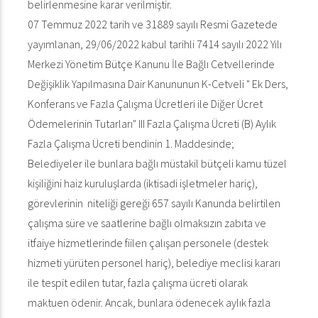
belirlenmesine karar verilmiştir.
07 Temmuz 2022 tarih ve 31889 sayılı Resmi Gazetede
yayımlanan, 29/06/2022 kabul tarihli 7414 sayılı 2022 Yılı
Merkezi Yönetim Bütçe Kanunu İle Bağlı Cetvellerinde
Değişiklik Yapılmasına Dair Kanununun K-Cetveli " Ek Ders,
Konferans ve Fazla Çalışma Ücretleri ile Diğer Ücret
Ödemelerinin Tutarları" III Fazla Çalışma Ücreti (B) Aylık
Fazla Çalışma Ücreti bendinin 1. Maddesinde;
Belediyeler ile bunlara bağlı müstakil bütçeli kamu tüzel
kişiliğini haiz kuruluşlarda (iktisadi işletmeler hariç),
görevlerinin niteliği gereği 657 sayılı Kanunda belirtilen
çalışma süre ve saatlerine bağlı olmaksızın zabıta ve
itfaiye hizmetlerinde fiilen çalışan personele (destek
hizmeti yürüten personel hariç), belediye meclisi kararı
ile tespit edilen tutar, fazla çalışma ücreti olarak
maktuen ödenir. Ancak, bunlara ödenecek aylık fazla