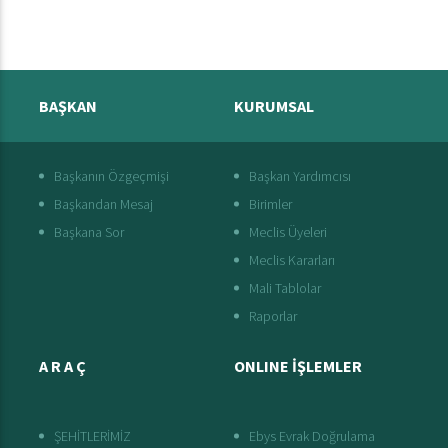
BAŞKAN
KURUMSAL
Başkanın Özgeçmişi
Başkan Yardımcısı
Başkandan Mesaj
Birimler
Başkana Sor
Meclis Üyeleri
Meclis Kararları
Mali Tablolar
Raporlar
A R A Ç
ONLINE İŞLEMLER
ŞEHİTLERİMİZ
Ebys Evrak Doğrulama