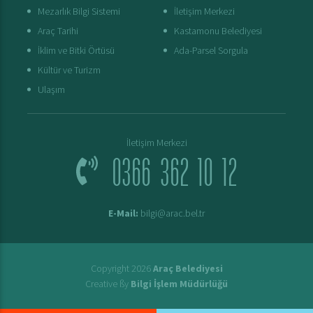
Mezarlık Bilgi Sistemi
İletişim Merkezi
Araç Tarihi
Kastamonu Belediyesi
İklim ve Bitki Örtüsü
Ada-Parsel Sorgula
Kültür ve Turizm
Ulaşım
İletişim Merkezi
0366 362 10 12
E-Mail:
bilgi@arac.bel.tr
Copyright 2026
Araç Belediyesi
Creative ßy
Bilgi İşlem Müdürlüğü