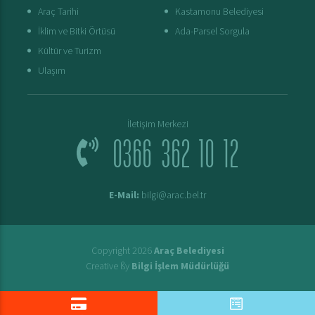
Araç Tarihi
Kastamonu Belediyesi
İklim ve Bitki Örtüsü
Ada-Parsel Sorgula
Kültür ve Turizm
Ulaşım
İletişim Merkezi
0366 362 10 12
E-Mail:
bilgi@arac.bel.tr
Copyright 2026
Araç Belediyesi
Creative ßy
Bilgi İşlem Müdürlüğü