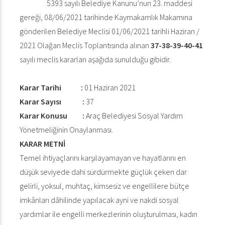
5393 sayılı Belediye Kanunu’nun 23. maddesi
gereği, 08/06/2021 tarihinde Kaymakamlık Makamına
gönderilen Belediye Meclisi 01/06/2021 tarihli Haziran /
2021 Olağan Meclis Toplantısında alınan
37-38-39-40-41
sayılı meclis kararları aşağıda sunulduğu gibidir.
Karar Tarihi :
01 Haziran 2021
Karar Sayısı :
37
Karar Konusu :
Araç Belediyesi Sosyal Yardım
Yönetmeliğinin Onaylanması.
KARAR METNİ
Temel ihtiyaçlarını karşılayamayan ve hayatlarını en
düşük seviyede dahi sürdürmekte güçlük çeken dar
gelirli, yoksul, muhtaç, kimsesiz ve engellilere bütçe
imkânları dâhilinde yapılacak ayni ve nakdi sosyal
yardımlar ile engelli merkezlerinin oluşturulması, kadın