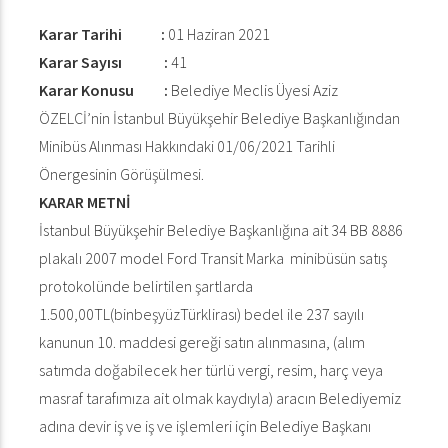
Karar Tarihi :
01 Haziran 2021
Karar Sayısı :
41
Karar Konusu :
Belediye Meclis Üyesi Aziz
ÖZELCİ’nin İstanbul Büyükşehir Belediye Başkanlığından
Minibüs Alınması Hakkındaki 01/06/2021 Tarihli
Önergesinin Görüşülmesi.
KARAR METNİ
İstanbul Büyükşehir Belediye Başkanlığına ait 34 BB 8886
plakalı 2007 model Ford Transit Marka minibüsün satış
protokolünde belirtilen şartlarda
1.500,00TL(binbeşyüzTürklirası) bedel ile 237 sayılı
kanunun 10. maddesi gereği satın alınmasına, (alım
satımda doğabilecek her türlü vergi, resim, harç veya
masraf tarafımıza ait olmak kaydıyla) aracın Belediyemiz
adına devir iş ve iş ve işlemleri için Belediye Başkanı