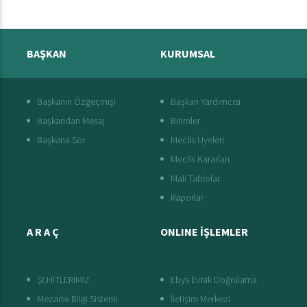
BAŞKAN
KURUMSAL
Başkanın Özgeçmişi
Başkan Yardımcısı
Başkandan Mesaj
Birimler
Başkana Sor
Meclis Üyeleri
Meclis Kararları
Mali Tablolar
Raporlar
A R A Ç
ONLINE İŞLEMLER
ŞEHİTLERİMİZ
Ebys Evrak Doğrulama
Mezarlık Bilgi Sistemi
İletişim Merkezi