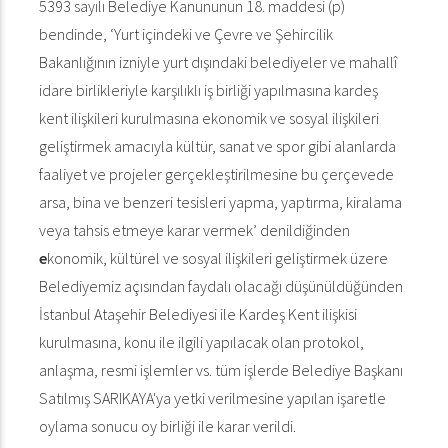
5393 sayılı Belediye Kanununun 18. maddesi (p)
bendinde, ‘Yurt içindeki ve Çevre ve Şehircilik
Bakanlığının izniyle yurt dışındaki belediyeler ve mahallî
idare birlikleriyle karşılıklı iş birliği yapılmasına kardeş
kent ilişkileri kurulmasına ekonomik ve sosyal ilişkileri
geliştirmek amacıyla kültür, sanat ve spor gibi alanlarda
faaliyet ve projeler gerçekleştirilmesine bu çerçevede
arsa, bina ve benzeri tesisleri yapma, yaptırma, kiralama
veya tahsis etmeye karar vermek’ denildiğinden
e
konomik, kültürel ve sosyal ilişkileri geliştirmek üzere
Belediyemiz açısından faydalı olacağı düşünüldüğünden
İstanbul Ataşehir Belediyesi ile Kardeş Kent ilişkisi
kurulmasına, konu ile ilgili yapılacak olan protokol,
anlaşma, resmi işlemler vs. tüm işlerde Belediye Başkanı
Satılmış SARIKAYA'ya yetki verilmesine yapılan işaretle
oylama sonucu oy birliği ile karar verildi.