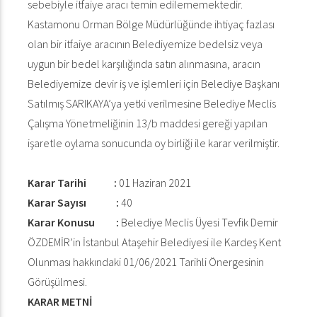
sebebiyle itfaiye aracı temin edilememektedir.
Kastamonu Orman Bölge Müdürlüğünde ihtiyaç fazlası
olan bir itfaiye aracının Belediyemize bedelsiz veya
uygun bir bedel karşılığında satın alınmasına, aracın
Belediyemize devir iş ve işlemleri için Belediye Başkanı
Satılmış SARIKAYA’ya yetki verilmesine Belediye Meclis
Çalışma Yönetmeliğinin 13/b maddesi gereği yapılan
işaretle oylama sonucunda oy birliği ile karar verilmiştir.
Karar Tarihi :
01 Haziran 2021
Karar Sayısı :
40
Karar Konusu :
Belediye Meclis Üyesi Tevfik Demir
ÖZDEMİR’in İstanbul Ataşehir Belediyesi ile Kardeş Kent
Olunması hakkındaki 01/06/2021 Tarihli Önergesinin
Görüşülmesi.
KARAR METNİ