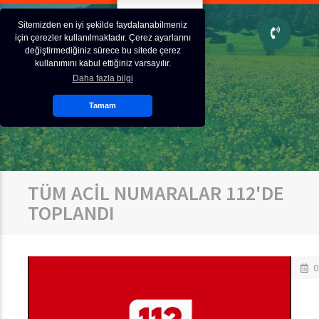
Sitemizden en iyi şekilde faydalanabilmeniz
için çerezler kullanılmaktadır. Çerez ayarlarını
değiştirmediğiniz sürece bu sitede çerez
kullanımını kabul ettiğiniz varsayılır.
Daha fazla bilgi
Tamam
TÜM ACİL NUMARALAR 112'DE
TOPLANDI
0