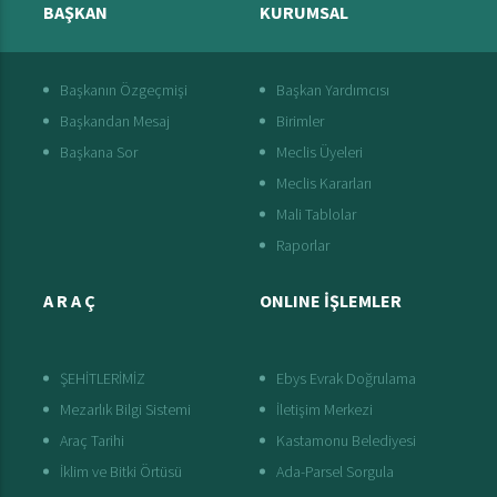
BAŞKAN
KURUMSAL
Başkanın Özgeçmişi
Başkan Yardımcısı
Başkandan Mesaj
Birimler
Başkana Sor
Meclis Üyeleri
Meclis Kararları
Mali Tablolar
Raporlar
A R A Ç
ONLINE İŞLEMLER
ŞEHİTLERİMİZ
Ebys Evrak Doğrulama
Mezarlık Bilgi Sistemi
İletişim Merkezi
Araç Tarihi
Kastamonu Belediyesi
İklim ve Bitki Örtüsü
Ada-Parsel Sorgula