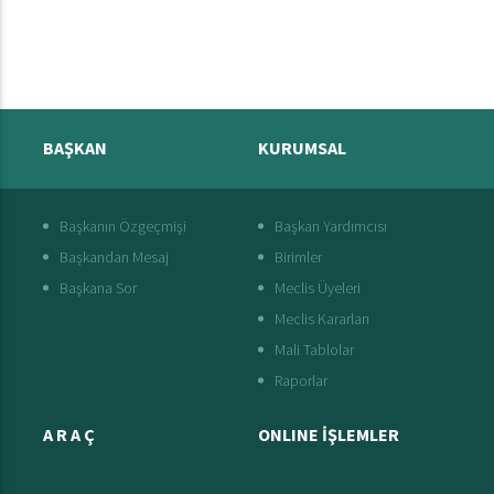
BAŞKAN
KURUMSAL
Başkanın Özgeçmişi
Başkan Yardımcısı
Başkandan Mesaj
Birimler
Başkana Sor
Meclis Üyeleri
Meclis Kararları
Mali Tablolar
Raporlar
A R A Ç
ONLINE İŞLEMLER