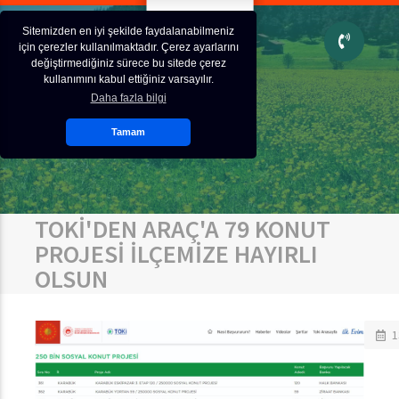
Sitemizden en iyi şekilde faydalanabilmeniz
için çerezler kullanılmaktadır. Çerez ayarlarını
değiştirmediğiniz sürece bu sitede çerez
kullanımını kabul ettiğiniz varsayılır.
Daha fazla bilgi
Tamam
TOKİ'DEN ARAÇ'A 79 KONUT
PROJESİ İLÇEMİZE HAYIRLI
OLSUN
1