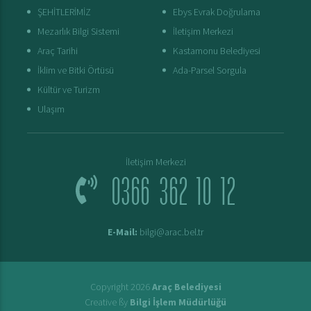
ŞEHİTLERİMİZ
Ebys Evrak Doğrulama
Mezarlık Bilgi Sistemi
İletişim Merkezi
Araç Tarihi
Kastamonu Belediyesi
İklim ve Bitki Örtüsü
Ada-Parsel Sorgula
Kültür ve Turizm
Ulaşım
İletişim Merkezi
0366 362 10 12
E-Mail:
bilgi@arac.bel.tr
Copyright 2026
Araç Belediyesi
Creative ßy
Bilgi İşlem Müdürlüğü