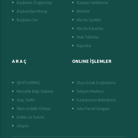
Başkanın Özgeçmişi
Başkan Yardımcısı
Başkandan Mesaj
Birimler
Başkana Sor
Meclis Üyeleri
Meclis Kararları
Mali Tablolar
Raporlar
A R A Ç
ONLINE İŞLEMLER
ŞEHİTLERİMİZ
Ebys Evrak Doğrulama
Mezarlık Bilgi Sistemi
İletişim Merkezi
Araç Tarihi
Kastamonu Belediyesi
İklim ve Bitki Örtüsü
Ada-Parsel Sorgula
Kültür ve Turizm
Ulaşım