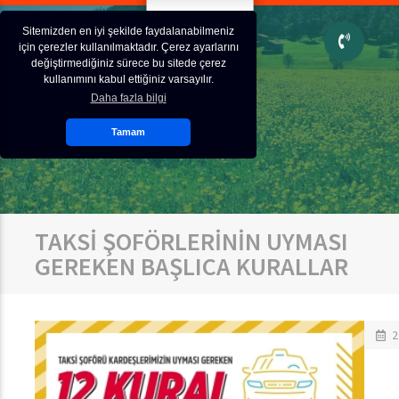
Sitemizden en iyi şekilde faydalanabilmeniz
için çerezler kullanılmaktadır. Çerez ayarlarını
değiştirmediğiniz sürece bu sitede çerez
kullanımını kabul ettiğiniz varsayılır.
Daha fazla bilgi
Tamam
TAKSİ ŞOFÖRLERİNİN UYMASI
GEREKEN BAŞLICA KURALLAR
2