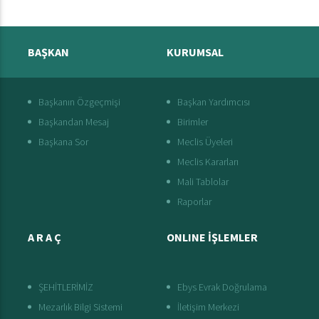
BAŞKAN
KURUMSAL
Başkanın Özgeçmişi
Başkan Yardımcısı
Başkandan Mesaj
Birimler
Başkana Sor
Meclis Üyeleri
Meclis Kararları
Mali Tablolar
Raporlar
A R A Ç
ONLINE İŞLEMLER
ŞEHİTLERİMİZ
Ebys Evrak Doğrulama
Mezarlık Bilgi Sistemi
İletişim Merkezi