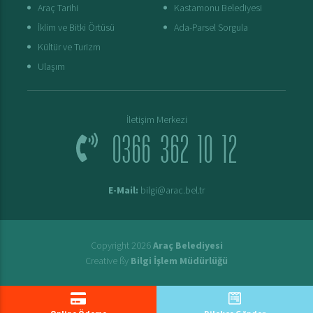
Araç Tarihi
Kastamonu Belediyesi
İklim ve Bitki Örtüsü
Ada-Parsel Sorgula
Kültür ve Turizm
Ulaşım
İletişim Merkezi
0366 362 10 12
E-Mail:
bilgi@arac.bel.tr
Copyright 2026
Araç Belediyesi
Creative ßy
Bilgi İşlem Müdürlüğü