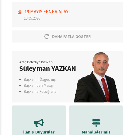
19 MAYIS FENER ALAYI
19.05.2026
DAHA FAZLA GÖSTER
Araç Belediye Başkanı
Süleyman YAZKAN
Başkanın Özgeçmişi
Başkan'dan Mesaj
Başkanla Fotoğraflar
İlan & Duyurular
Mahallelerimiz