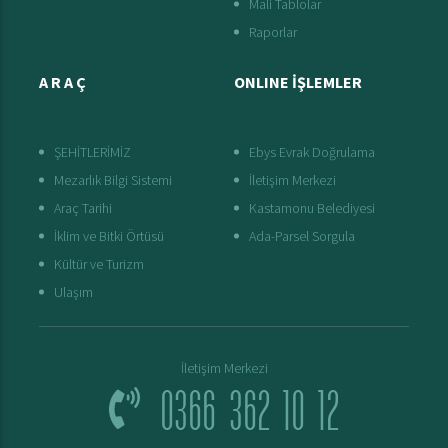
Mali Tablolar
Raporlar
A R A Ç
ONLINE İŞLEMLER
ŞEHİTLERİMİZ
Ebys Evrak Doğrulama
Mezarlık Bilgi Sistemi
İletişim Merkezi
Araç Tarihi
Kastamonu Belediyesi
İklim ve Bitki Örtüsü
Ada-Parsel Sorgula
Kültür ve Turizm
Ulaşım
İletişim Merkezi
0366 362 10 12