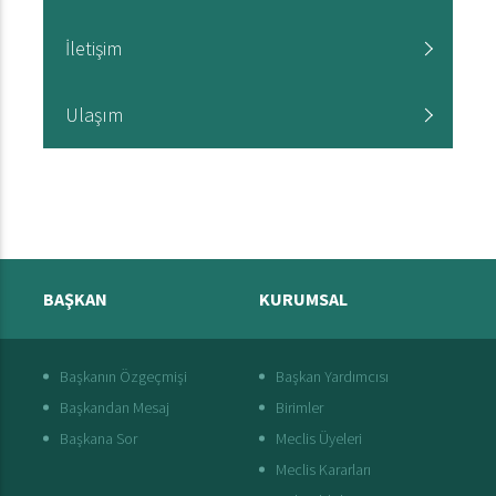
İletişim
Ulaşım
BAŞKAN
KURUMSAL
Başkanın Özgeçmişi
Başkan Yardımcısı
Başkandan Mesaj
Birimler
Başkana Sor
Meclis Üyeleri
Meclis Kararları