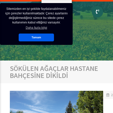
Sitemizden en iyi şekilde faydalanabilmeniz
için çerezler kullanılmaktadır. Çerez ayarlarını
değiştirmediğiniz sürece bu sitede çerez
kullanımını kabul ettiğiniz varsayılır.
Daha fazla bilgi
Tamam
SÖKÜLEN AĞAÇLAR HASTANE
BAHÇESİNE DİKİLDİ
2