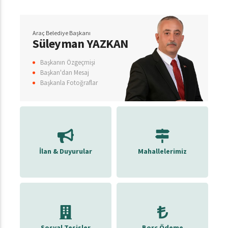
Araç Belediye Başkanı
Süleyman YAZKAN
Başkanın Özgeçmişi
Başkan'dan Mesaj
Başkanla Fotoğraflar
İlan & Duyurular
Mahallelerimiz
Sosyal Tesisler
Borç Ödeme