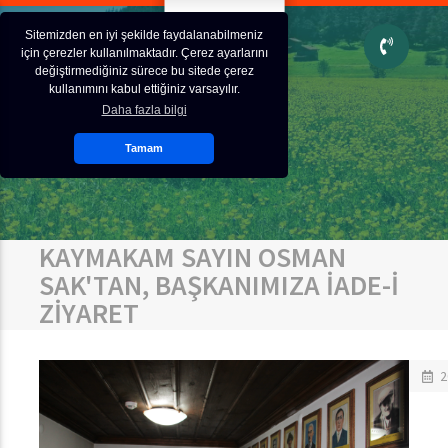
Sitemizden en iyi şekilde faydalanabilmeniz
için çerezler kullanılmaktadır. Çerez ayarlarını
değiştirmediğiniz sürece bu sitede çerez
kullanımını kabul ettiğiniz varsayılır.
Daha fazla bilgi
Tamam
KAYMAKAM SAYIN OSMAN
SAK'TAN, BAŞKANIMIZA İADE-İ
ZİYARET
2