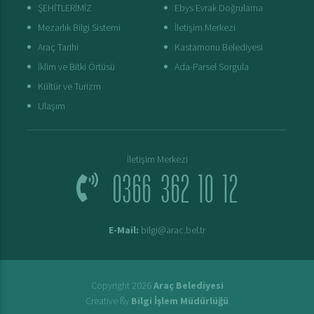
ŞEHİTLERİMİZ
Ebys Evrak Doğrulama
Mezarlık Bilgi Sistemi
İletişim Merkezi
Araç Tarihi
Kastamonu Belediyesi
İklim ve Bitki Örtüsü
Ada-Parsel Sorgula
Kültür ve Turizm
Ulaşım
İletişim Merkezi
0366 362 10 12
E-Mail:
bilgi@arac.bel.tr
Copyright 2026
Araç Belediyesi
Creative ßy
Bilgi İşlem Müdürlüğü