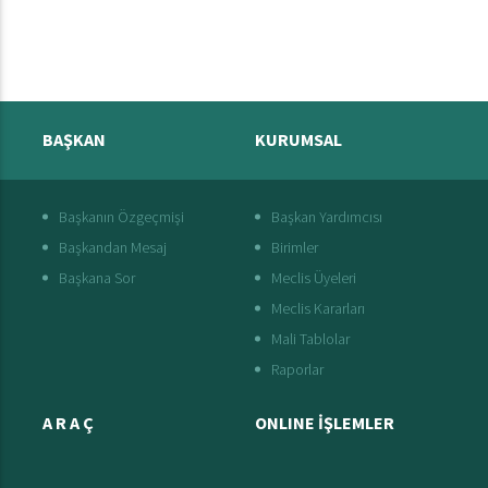
BAŞKAN
KURUMSAL
Başkanın Özgeçmişi
Başkan Yardımcısı
Başkandan Mesaj
Birimler
Başkana Sor
Meclis Üyeleri
Meclis Kararları
Mali Tablolar
Raporlar
A R A Ç
ONLINE İŞLEMLER