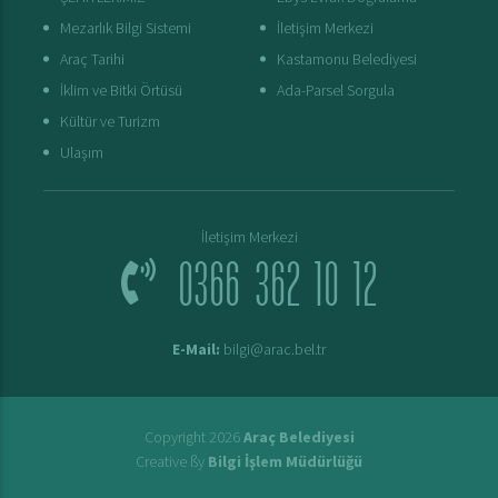
Mezarlık Bilgi Sistemi
İletişim Merkezi
Araç Tarihi
Kastamonu Belediyesi
İklim ve Bitki Örtüsü
Ada-Parsel Sorgula
Kültür ve Turizm
Ulaşım
İletişim Merkezi
0366 362 10 12
E-Mail:
bilgi@arac.bel.tr
Copyright 2026
Araç Belediyesi
Creative ßy
Bilgi İşlem Müdürlüğü