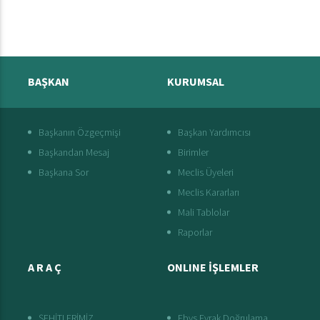
BAŞKAN
KURUMSAL
Başkanın Özgeçmişi
Başkan Yardımcısı
Başkandan Mesaj
Birimler
Başkana Sor
Meclis Üyeleri
Meclis Kararları
Mali Tablolar
Raporlar
A R A Ç
ONLINE İŞLEMLER
ŞEHİTLERİMİZ
Ebys Evrak Doğrulama