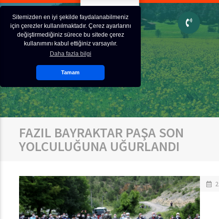
Sitemizden en iyi şekilde faydalanabilmeniz
için çerezler kullanılmaktadır. Çerez ayarlarını
değiştirmediğiniz sürece bu sitede çerez
kullanımını kabul ettiğiniz varsayılır.
Daha fazla bilgi
Tamam
FAZIL BAYRAKTAR PAŞA SON
YOLCULUĞUNA UĞURLANDI
2