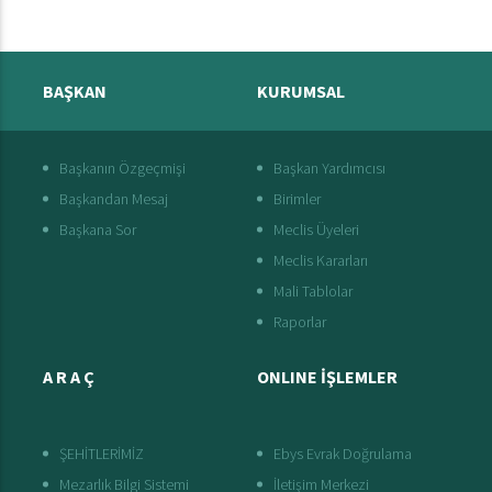
BAŞKAN
KURUMSAL
Başkanın Özgeçmişi
Başkan Yardımcısı
Başkandan Mesaj
Birimler
Başkana Sor
Meclis Üyeleri
Meclis Kararları
Mali Tablolar
Raporlar
A R A Ç
ONLINE İŞLEMLER
ŞEHİTLERİMİZ
Ebys Evrak Doğrulama
Mezarlık Bilgi Sistemi
İletişim Merkezi