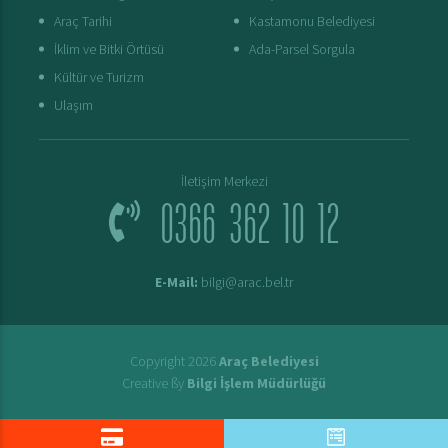
Araç Tarihi
Kastamonu Belediyesi
İklim ve Bitki Örtüsü
Ada-Parsel Sorgula
Kültür ve Turizm
Ulaşım
İletişim Merkezi
0366 362 10 12
E-Mail:
bilgi@arac.bel.tr
Copyright 2026
Araç Belediyesi
Creative ßy
Bilgi İşlem Müdürlüğü