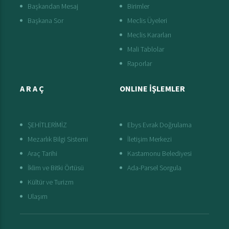
Başkandan Mesaj
Birimler
Başkana Sor
Meclis Üyeleri
Meclis Kararları
Mali Tablolar
Raporlar
A R A Ç
ONLINE İŞLEMLER
ŞEHİTLERİMİZ
Ebys Evrak Doğrulama
Mezarlık Bilgi Sistemi
İletişim Merkezi
Araç Tarihi
Kastamonu Belediyesi
İklim ve Bitki Örtüsü
Ada-Parsel Sorgula
Kültür ve Turizm
Ulaşım