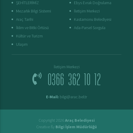
ŞEHİTLERİMİZ
Ebys Evrak Doğrulama
Mezarlık Bilgi Sistemi
İletişim Merkezi
Araç Tarihi
Kastamonu Belediyesi
İklim ve Bitki Örtüsü
Ada-Parsel Sorgula
Kültür ve Turizm
Ulaşım
İletişim Merkezi
0366 362 10 12
E-Mail:
bilgi@arac.bel.tr
Copyright 2026
Araç Belediyesi
Creative ßy
Bilgi İşlem Müdürlüğü