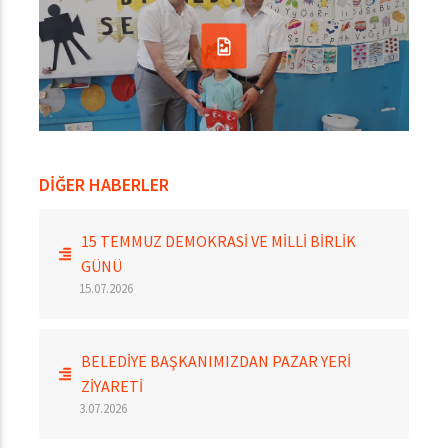
DİĞER HABERLER
15 TEMMUZ DEMOKRASİ VE MİLLİ BİRLİK
GÜNÜ
15.07.2026
BELEDİYE BAŞKANIMIZDAN PAZAR YERİ
ZİYARETİ
3.07.2026