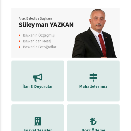
Araç Belediye Başkanı
Süleyman YAZKAN
Başkanın Özgeçmişi
Başkan'dan Mesaj
Başkanla Fotoğraflar
İlan & Duyurular
Mahallelerimiz
Sosyal Tesisler
Borç Ödeme