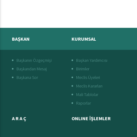
BAŞKAN
KURUMSAL
Başkanın Özgeçmişi
Başkan Yardımcısı
Başkandan Mesaj
Birimler
Başkana Sor
Meclis Üyeleri
Meclis Kararları
Mali Tablolar
Raporlar
A R A Ç
ONLINE İŞLEMLER