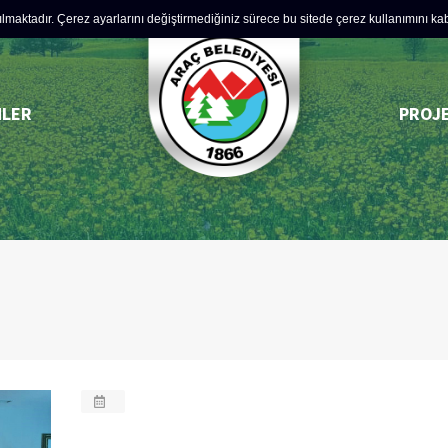
lmaktadır. Çerez ayarlarını değiştirmediğiniz sürece bu sitede çerez kullanımını kabul
MLER
PROJ