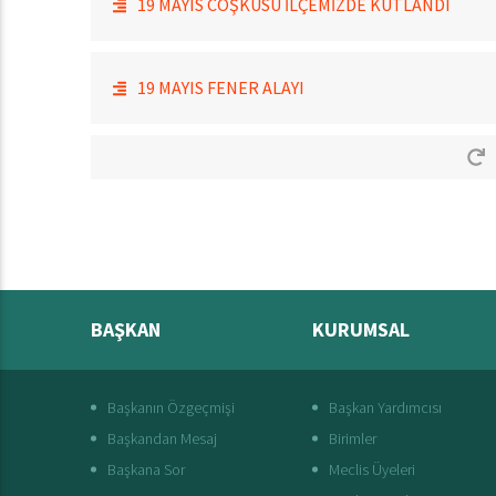
19 MAYIS COŞKUSU İLÇEMİZDE KUTLANDI
19 MAYIS FENER ALAYI
BAŞKAN
KURUMSAL
Başkanın Özgeçmişi
Başkan Yardımcısı
Başkandan Mesaj
Birimler
Başkana Sor
Meclis Üyeleri