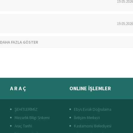
19.05.2026
19.05.2026
DAHA FAZLA GÖSTER
A R A Ç
ONLINE İŞLEMLER
ŞEHİTLERİMİZ
Ebys Evrak Doğrulama
Mezarlık Bilgi Sistemi
İletişim Merkezi
Araç Tarihi
Kastamonu Belediyesi