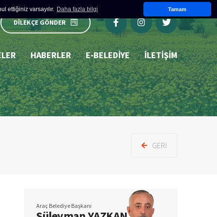
 ettiğiniz varsayılır.
Daha fazla bilgi
Tamam
DİLEKÇE GÖNDER
ELER
HABERLER
E-BELEDIYE
İLETİŞİM
GERI
Araç Belediye Başkanı
Süleyman YAZKAN