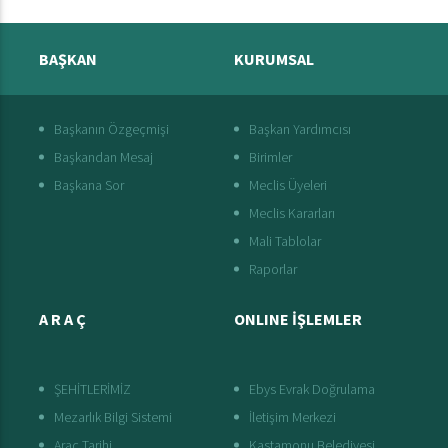
BAŞKAN
KURUMSAL
Başkanın Özgeçmişi
Başkan Yardımcısı
Başkandan Mesaj
Birimler
Başkana Sor
Meclis Üyeleri
Meclis Kararları
Mali Tablolar
Raporlar
A R A Ç
ONLINE İŞLEMLER
ŞEHİTLERİMİZ
Ebys Evrak Doğrulama
Mezarlık Bilgi Sistemi
İletişim Merkezi
Araç Tarihi
Kastamonu Belediyesi