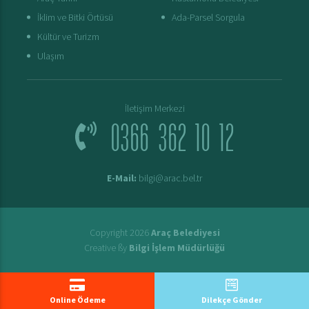
İklim ve Bitki Örtüsü
Ada-Parsel Sorgula
Kültür ve Turizm
Ulaşım
İletişim Merkezi
0366 362 10 12
E-Mail:
bilgi@arac.bel.tr
Copyright 2026
Araç Belediyesi
Creative ßy
Bilgi İşlem Müdürlüğü
Online Ödeme
Dilekçe Gönder