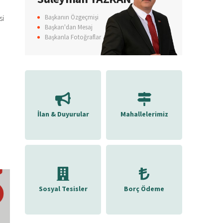
,
si
Başkanın Özgeçmişi
Başkan'dan Mesaj
Başkanla Fotoğraflar
İlan & Duyurular
Mahallelerimiz
Sosyal Tesisler
Borç Ödeme