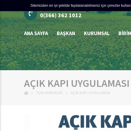
Sitemizden en iyi şekilde faydalanabilmeniz için çerezler kullanı
ÇÖZÜM MERKEZİ
0(366) 362 1012
ANA SAYFA
BAŞKAN
KURUMSAL
BIRI
AÇIK KAPI UYGULAMASI
TÜM HABERLER
AÇIK KAPI UYGULAMASI