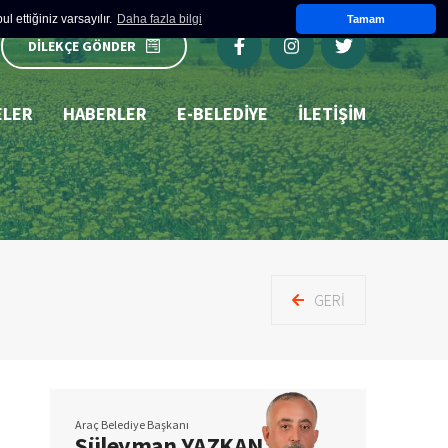
 ettiğiniz varsayılır.
Daha fazla bilgi
Tamam
DİLEKÇE GÖNDER
ELER
HABERLER
E-BELEDIYE
İLETİŞİM
GERI
Araç Belediye Başkanı
Süleyman YAZKAN