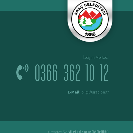
İletişim Merkezi
0366 362 10 12
E-Mail:
bilgi@arac.bel.tr
Creative ßy
Bilgi İşlem Müdürlüğü